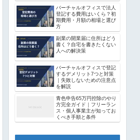
バーチャルオフィスで法人
登記する費用はいくら？初
期費用・月額の相場と選び
方
副業の開業届に住所はどう
書く？自宅を書きたくない
人への解決策
バーチャルオフィスで登記
するデメリット7つと対策
｜失敗しないための注意点
を解説
青色申告65万円控除のやり
方完全ガイド｜フリーラン
ス・個人事業主が知ってお
くべき手順と条件