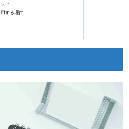
リット
活用する理由
査