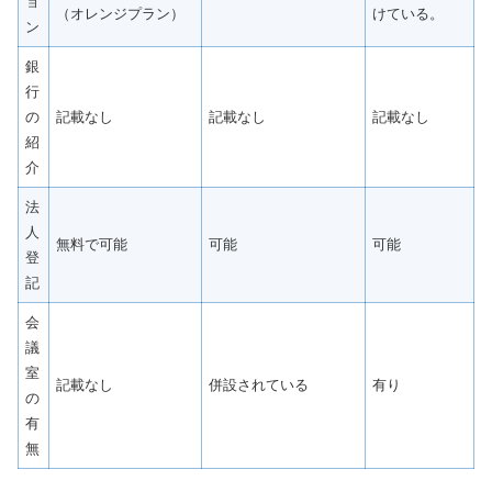
ョ
（オレンジプラン）
けている。
ン
銀
行
の
記載なし
記載なし
記載なし
紹
介
法
人
無料で可能
可能
可能
登
記
会
議
室
記載なし
併設されている
有り
の
有
無