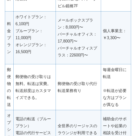
ビル鏡橋7F
ホワイトプラン：
メールボックスプラ
料
6,100円
ン：8,000円〜
金
ブループラン：
個人事業主：
バーチャルオフィス：
プ
11,000円
￥3,300〜
17,800円〜
ラ
オレンジプラン：
バーチャルオフィスプ
ン
16,500円
ラス：22600円〜
郵
毎週金曜日に
便
郵便物の受け取りは
転送
物
無料。転送は実費。
郵便物の受け取り代行
の
転送頻度はカスタマ
転送業務有り
※転送が必要
転
イズできる。
な方はプラン
送
が異なる
オ
電話の転送（ブルー
補助金のサポ
プ
プラン）
全世界のリージャスの
ートや起業の
シ
電話の代行サービス
ラウンジが利用できる
相談を受け付