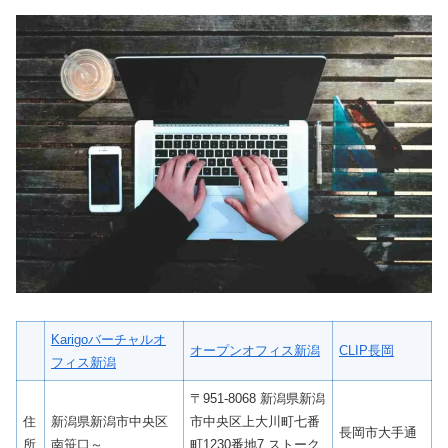
Karigoバーチャルオ
オープンオフィス新潟
CLIP長岡
フィス新潟
〒951-8068 新潟県新潟
住
新潟県新潟市中央区
市中央区上大川町七番
長岡市大手通
所
南笹口～
町1230番地7 ストーク