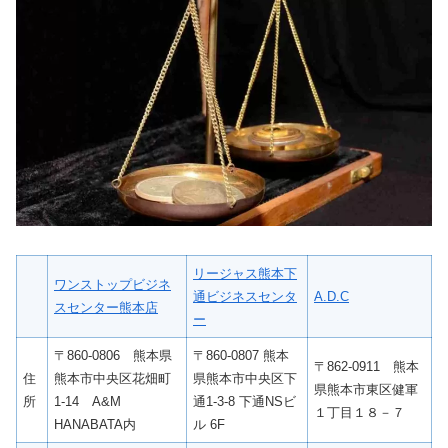
リージャス熊本下
ワンストップビジネ
通ビジネスセンタ
A.D.C
スセンター熊本店
ー
〒860-0806 熊本県
〒860-0807 熊本
〒862-0911 熊本
住
熊本市中央区花畑町
県熊本市中央区下
県熊本市東区健軍
所
1-14 A&M
通1-3-8 下通NSビ
１丁目１８－７
HANABATA内
ル 6F