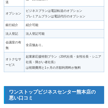
送
ビジネスプランは電話転送のオプション
オプション
プレミアムプランは電話代行のオプション
銀行紹介
紹介可能
法人登記
法人登記可能
会議室の有
全店舗あり。
無
起業家応援特割プラン（20代社長・女性社長・シニア
オトクなサ
社長・障がい者社長）
ービス
は初期費用と1ヶ月の月額利用料が無料
ワンストップビジネスセンター熊本店の
悪い口コミ