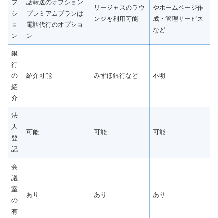
プ
話転送のオプション
リージャスのラウ
やホームページ作
シ
プレミアムプランは
ンジを利用可能
成・管理サービス
ョ
電話代行のオプショ
など
ン
ン
銀
行
の
紹介可能
みずほ銀行など
不明
紹
介
法
人
可能
可能
可能
登
記
会
議
室
あり
あり
あり
の
有