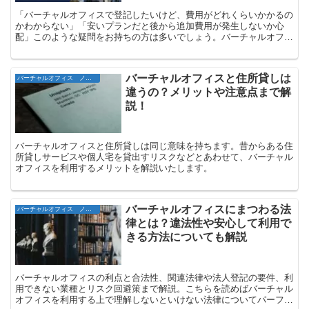
「バーチャルオフィスで登記したいけど、費用がどれくらいかかるの
かわからない」「安いプランだと後から追加費用が発生しないか心
配」このような疑問をお持ちの方は多いでしょう。バーチャルオフィ
スの料金体系は各社で大きく異なり、月額300円台のものか...
バーチャルオフィスと住所貸しは
バーチャルオフィス ノウハウ
違うの？メリットや注意点まで解
説！
バーチャルオフィスと住所貸しは同じ意味を持ちます。昔からある住
所貸しサービスや個人宅を貸出すリスクなどとあわせて、バーチャル
オフィスを利用するメリットを解説いたします。
バーチャルオフィスにまつわる法
バーチャルオフィス ノウハウ
律とは？違法性や安心して利用で
きる方法についても解説
バーチャルオフィスの利点と合法性、関連法律や法人登記の要件、利
用できない業種とリスク回避策まで解説。こちらを読めばバーチャル
オフィスを利用する上で理解しないといけない法律についてパーフェ